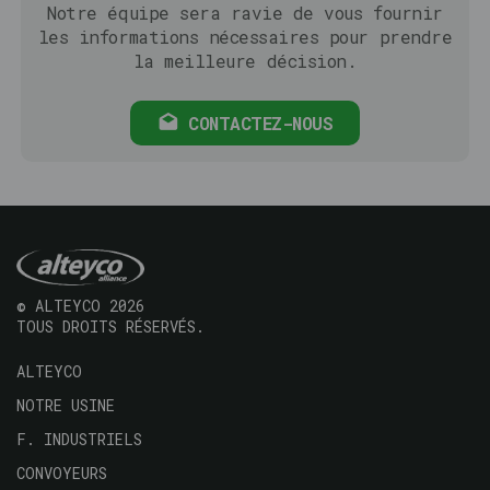
Notre équipe sera ravie de vous fournir
les informations nécessaires pour prendre
la meilleure décision.
CONTACTEZ-NOUS
© ALTEYCO 2026
TOUS DROITS RÉSERVÉS.
Navegación
ALTEYCO
principal
NOTRE USINE
F. INDUSTRIELS
CONVOYEURS