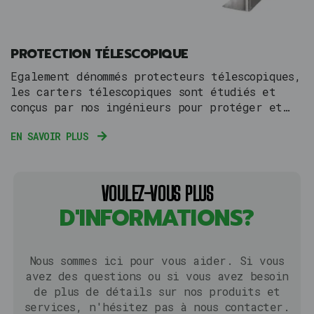
PROTECTION TÉLESCOPIQUE
Egalement dénommés protecteurs télescopiques,
les carters télescopiques sont étudiés et
conçus par nos ingénieurs pour protéger et
couvrir les zones des machines en mouvement
EN SAVOIR PLUS
qui restent à découvert et peuvent être
endommagées par les projections constantes
d'agents externes nocifs qui finissent par
détériorer les pièces élémentaires de vos
VOULEZ-VOUS PLUS
machines.
D'INFORMATIONS?
Nous sommes ici pour vous aider. Si vous
avez des questions ou si vous avez besoin
de plus de détails sur nos produits et
services, n'hésitez pas à nous contacter.