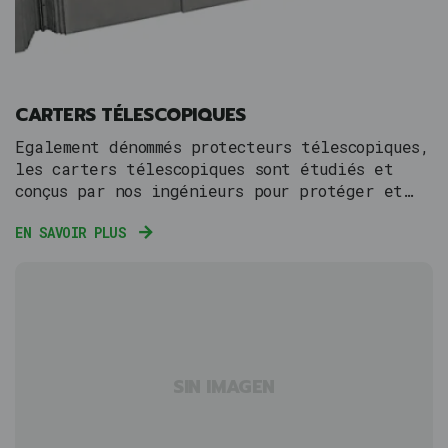
CARTERS TÉLESCOPIQUES
Egalement dénommés protecteurs télescopiques,
les carters télescopiques sont étudiés et
conçus par nos ingénieurs pour protéger et
couvrir les zones des machines en mouvement
EN SAVOIR PLUS
qui restent à découvert et peuvent être
endommagées par les projections constantes
d'agents externes nocifs qui finissent par
détériorer les pièces élémentaires de vos
machines.
SIN IMAGEN