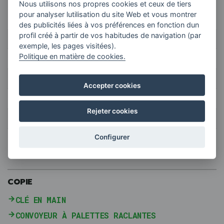
Nous utilisons nos propres cookies et ceux de tiers
Bande à charnière
pour analyser lutilisation du site Web et vous montrer
des publicités liées à vos préférences en fonction dun
profil créé à partir de vos habitudes de navigation (par
MOD.
IR-200 M
IR-350 M
IR-500 M
IR-660 M
exemple, les pages visitées).
Politique en matière de cookies.
A
200
354
508
662
B
338
492
646
800
Accepter cookies
H
287
287
287
287
Rejeter cookies
h
225
225
225
225
Configurer
COPIE
CLÉ EN MAIN
CONVOYEUR À PALETTES RACLANTES