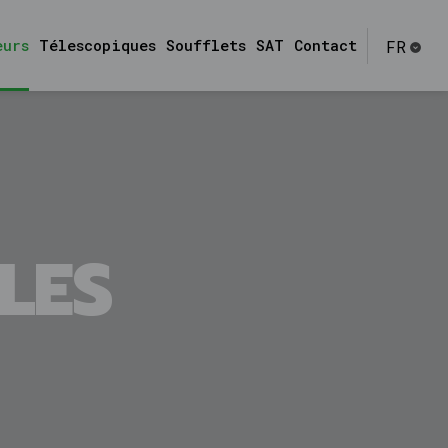
eurs
Télescopiques
Soufflets
SAT
Contact
FR
ES
EN
DE
IT
PT
LES