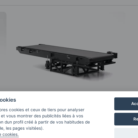
ookies
Acc
pres cookies et ceux de tiers pour analyser
GOMA'LONA
b et vous montrer des publicités liées à vos
Re
n dun profil créé à partir de vos habitudes de
Ce sont des convoyeurs surveillés avec
e, les pages visitées).
t
des bandes sans fin en toile ou en
e cookies.