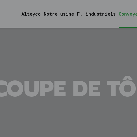
Main
Menu
Alteyco
Notre usine
F. industriels
Convoy
ES
COUPE DE TÔ