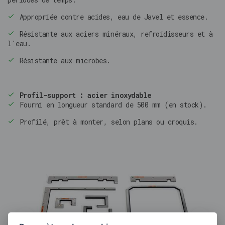
Appropriée contre acides, eau de Javel et essence.
Résistante aux aciers minéraux, refroidisseurs et à
l'eau.
Résistante aux microbes.
Profil-support : acier inoxydable
Fourni en longueur standard de 500 mm (en stock).
Profilé, prêt à monter, selon plans ou croquis.